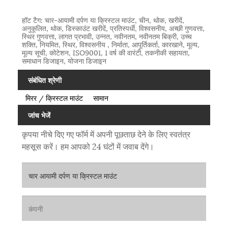
हॉट टैग: चार-आयामी दर्पण या क्रिस्टल माउंट, चीन, थोक, खरीदें,
अनुकूलित, थोक, डिस्काउंट खरीदें, प्रतिस्पर्धी, विश्वसनीय, अच्छी गुणवत्ता,
स्थिर गुणवत्ता, लागत प्रभावी, उन्नत, नवीनतम, नवीनतम बिक्री, उच्च
शक्ति, नियमित, स्थिर, विश्वसनीय , निर्माता, आपूर्तिकर्ता, कारखाने, मूल्य,
मूल्य सूची, कोटेशन, ISO9001, 1 वर्ष की वारंटी, तकनीकी सहायता,
समाधान डिजाइन, योजना डिजाइन
संबंधित श्रेणी
मिरर / क्रिस्टल माउंट
सामान
जांच भेजें
कृपया नीचे दिए गए फॉर्म में अपनी पूछताछ देने के लिए स्वतंत्र
महसूस करें। हम आपको 24 घंटों में जवाब देंगे।