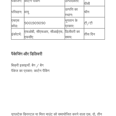
पैकेजिंग:
कार्टन पैकिंग
उत्पादकता:
पीसी
उत्पत्ति का
परिवहन:
वायु
चीन
स्थान:
एचएस
भुगतान के
9001909090
टी/टी
कोड:
प्रकार:
एफओबी, सीएफआर, सीआईएफ,
डिलीवरी का
इंकोटर्म:
तीस दिन
एफसीए
समय:
पैकेजिंग और डिलिवरी
बिक्री इकाइयाँ: बैग / बैग
पैकेज का प्रकार: कार्टन पैकिंग
युगलटेक क्रिस्टल या मिरर माउंट को समायोजित करने वाला एक, दो, तीन