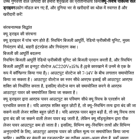
उच्च गुणवत्ता वाले उत्पादों की हमारी श्रृंखला का प्रतिनिधित्व किया
क्यू-स्विच पॉकल्स सेल
ड्राइवर
उद्योग मॉडल बन गए हैं, और दुनिया भर से खरीदारों का थोक में स्वागत है और
खरीदारी करें!
संरचनात्मक सिद्धांत
क्यू ड्राइव की संरचना
क्यू ड्राइवर में पांच भाग होते हैं: स्विचिंग बिजली आपूर्ति, रेडियो फ्रीक्वेंसी यूनिट, मुख्य
नियंत्रण बोर्ड, बाहरी इंटरफ़ेस और नियंत्रण कक्ष।
बिजली की आपूर्ति बदलना
स्विचिंग बिजली आपूर्ति रेडियो फ्रीक्वेंसी यूनिट को बिजली प्रदान करती है, और स्विचिंग
बिजली आपूर्ति का इनपुट वोल्टेज AC220V±15% है (इसे कारखाने में उनमें से एक के
रूप में कॉन्फ़िगर किया गया है)। आउटपुट वोल्टेज को 7-14V के बीच लगातार समायोजित
किया जा सकता है। आउटपुट वोल्टेज का स्तर सीधे आरएफ इकाई की आउटपुट आरएफ
शक्ति को निर्धारित करता है, इसलिए वोल्टेज मान को समायोजित करने से आरएफ
आउटपुट पावर को समायोजित किया जा सकता है।
क्यू ड्राइवर द्वारा आरएफ पावर आउटपुट का परिमाण सीधे क्यू स्विच के प्रदर्शन को
प्रभावित करता है। यदि आरएफ शक्ति बहुत छोटी है, तो क्यू-स्विचिंग तत्व द्वारा बंद की जा
सकने वाली लेजर शक्ति बहुत छोटी है। यदि आरएफ पावर बहुत बड़ी है, तो क्यू स्विच तत्व
द्वारा बंद की जा सकने वाली लेजर पावर बढ़ जाती है, लेकिन क्यू मॉड्यूलेशन द्वारा पीक
लेजर पावर आउटपुट कम हो जाता है। इसलिए, विभिन्न क्यू-स्विचिंग तत्वों और विभिन्न
अनुप्रयोगों के लिए, आउटपुट आरएफ पावर को उचित मूल्य पर समायोजित किया जाना
चाहिए। क्योंकि हर कंपनी का एडजस्टमेंट का तरीका अलग-अलग होता है. यहाँ ज्यादा