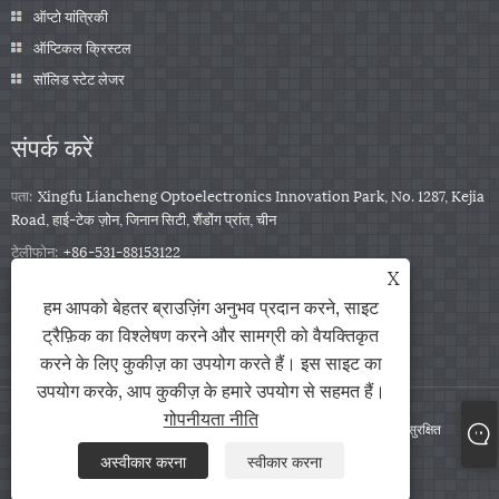
ऑप्टो यांत्रिकी
ऑप्टिकल क्रिस्टल
सॉलिड स्टेट लेजर
संपर्क करें
पता:
Xingfu Liancheng Optoelectronics Innovation Park, No. 1287, Kejia
Road, हाई-टेक ज़ोन, जिनान सिटी, शैंडोंग प्रांत, चीन
टेलीफोन:
+86-531-88153122
X
फ़ोन:
+86-13791139332
हम आपको बेहतर ब्राउज़िंग अनुभव प्रदान करने, साइट
ईमेल:
jingxu@coupletech.com
ट्रैफ़िक का विश्लेषण करने और सामग्री को वैयक्तिकृत
करने के लिए कुकीज़ का उपयोग करते हैं। इस साइट का
उपयोग करके, आप कुकीज़ के हमारे उपयोग से सहमत हैं।
गोपनीयता नीति
कॉपीराइट © 2022 Coupletech Co., Ltd. - Pockels Cells - सभी अधिकार सुरक्षित
अस्वीकार करना
स्वीकार करना
Links
Sitemap
RSS
XML
गोपनीयता नीति