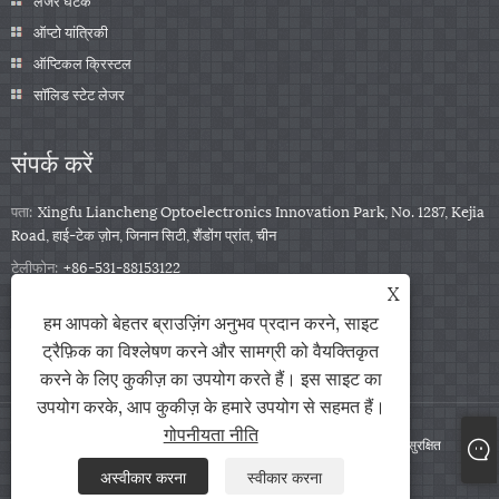
लेजर घटक
ऑप्टो यांत्रिकी
ऑप्टिकल क्रिस्टल
सॉलिड स्टेट लेजर
संपर्क करें
पता:
Xingfu Liancheng Optoelectronics Innovation Park, No. 1287, Kejia
Road, हाई-टेक ज़ोन, जिनान सिटी, शैंडोंग प्रांत, चीन
टेलीफोन:
+86-531-88153122
X
फ़ोन:
+86-13791139332
हम आपको बेहतर ब्राउज़िंग अनुभव प्रदान करने, साइट
ईमेल:
jingxu@coupletech.com
ट्रैफ़िक का विश्लेषण करने और सामग्री को वैयक्तिकृत
करने के लिए कुकीज़ का उपयोग करते हैं। इस साइट का
उपयोग करके, आप कुकीज़ के हमारे उपयोग से सहमत हैं।
गोपनीयता नीति
कॉपीराइट © 2022 Coupletech Co., Ltd. - Pockels Cells - सभी अधिकार सुरक्षित
अस्वीकार करना
स्वीकार करना
Links
Sitemap
RSS
XML
गोपनीयता नीति