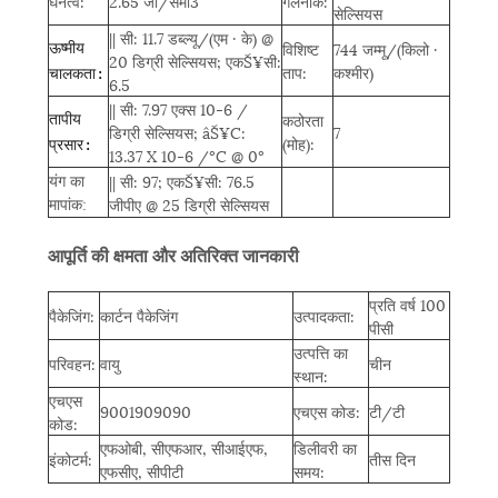
घनत्व:
2.65 जी/सेमी3
गलनांक:
सेल्सियस
|| सी: 11.7 डब्ल्यू/(एम · के) @
विशिष्ट
744 जम्मू/(किलो ·
ऊष्मीय
20 डिग्री सेल्सियस; एकŠ¥सी:
ताप:
कश्मीर)
चालकता:
6.5
|| सी: 7.97 एक्स 10-6 /
कठोरता
तापीय
डिग्री सेल्सियस; âŠ¥C:
7
(मोह):
प्रसार:
13.37 X 10-6 /°C @ 0°
यंग का
|| सी: 97; एकŠ¥सी: 76.5
मापांक
जीपीए @ 25 डिग्री सेल्सियस
:
आपूर्ति की क्षमता और अतिरिक्त जानकारी
प्रति वर्ष 100
पैकेजिंग:
कार्टन पैकेजिंग
उत्पादकता:
पीसी
उत्पत्ति का
परिवहन:
वायु
चीन
स्थान:
एचएस
9001909090
एचएस कोड:
टी/टी
कोड:
एफओबी, सीएफआर, सीआईएफ,
डिलीवरी का
इंकोटर्म:
तीस दिन
एफसीए, सीपीटी
समय: