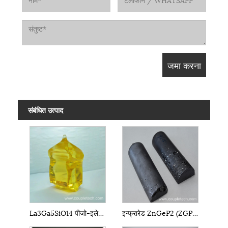
संबंधित उत्पाद
La3Ga5SiO14 पीजो-इलेक्ट्रिक क्रिस्टल LGS
इन्फ्रारेड ZnGeP2 (ZGP) क्रिस्टल