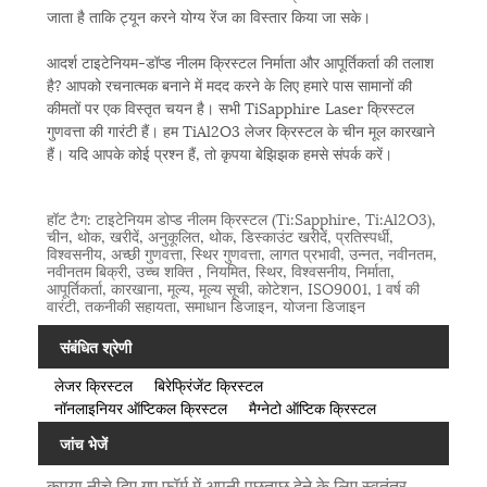
जाता है ताकि ट्यून करने योग्य रेंज का विस्तार किया जा सके।
आदर्श टाइटेनियम-डॉप्ड नीलम क्रिस्टल निर्माता और आपूर्तिकर्ता की तलाश
है? आपको रचनात्मक बनाने में मदद करने के लिए हमारे पास सामानों की
कीमतों पर एक विस्तृत चयन है। सभी TiSapphire Laser क्रिस्टल
गुणवत्ता की गारंटी हैं। हम TiAl2O3 लेजर क्रिस्टल के चीन मूल कारखाने
हैं। यदि आपके कोई प्रश्न हैं, तो कृपया बेझिझक हमसे संपर्क करें।
हॉट टैग: टाइटेनियम डोप्ड नीलम क्रिस्टल (Ti:Sapphire, Ti:Al2O3),
चीन, थोक, खरीदें, अनुकूलित, थोक, डिस्काउंट खरीदें, प्रतिस्पर्धी,
विश्वसनीय, अच्छी गुणवत्ता, स्थिर गुणवत्ता, लागत प्रभावी, उन्नत, नवीनतम,
नवीनतम बिक्री, उच्च शक्ति , नियमित, स्थिर, विश्वसनीय, निर्माता,
आपूर्तिकर्ता, कारखाना, मूल्य, मूल्य सूची, कोटेशन, ISO9001, 1 वर्ष की
वारंटी, तकनीकी सहायता, समाधान डिजाइन, योजना डिजाइन
संबंधित श्रेणी
लेजर क्रिस्टल
बिरेफ्रिंजेंट क्रिस्टल
नॉनलाइनियर ऑप्टिकल क्रिस्टल
मैग्नेटो ऑप्टिक क्रिस्टल
जांच भेजें
कृपया नीचे दिए गए फॉर्म में अपनी पूछताछ देने के लिए स्वतंत्र