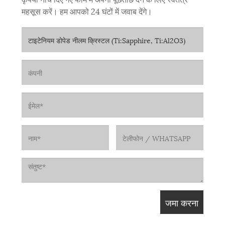
महसूस करें। हम आपको 24 घंटों में जवाब देंगे।