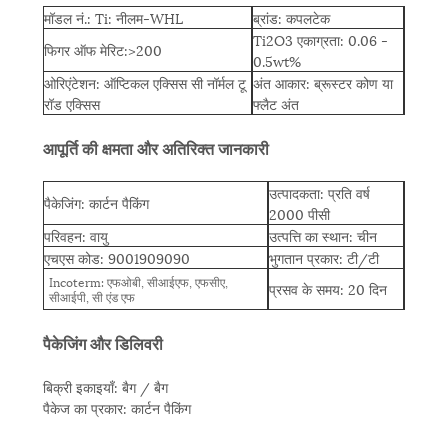
मॉडल नं.: Ti: नीलम-WHL
ब्रांड: कपलटेक
Ti2O3 एकाग्रता: 0.06 -
फिगर ऑफ मेरिट:>200
0.5wt%
ओरिएंटेशन: ऑप्टिकल एक्सिस सी नॉर्मल टू
अंत आकार: ब्रूस्टर कोण या
रॉड एक्सिस
फ्लैट अंत
आपूर्ति की क्षमता और अतिरिक्त जानकारी
उत्पादकता: प्रति वर्ष
पैकेजिंग: कार्टन पैकिंग
2000 पीसी
परिवहन: वायु
उत्पत्ति का स्थान: चीन
एचएस कोड: 9001909090
भुगतान प्रकार: टी/टी
Incoterm: एफओबी, सीआईएफ, एफसीए,
प्रसव के समय: 20 दिन
सीआईपी, सी एंड एफ
पैकेजिंग और डिलिवरी
बिक्री इकाइयाँ: बैग / बैग
पैकेज का प्रकार: कार्टन पैकिंग