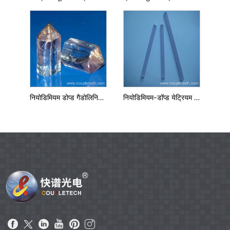
नियोडिमियम डोप्ड गैडोलिनियम ऑर्थोवनाडेट (एनडी: जीडीवीओ 4 क्रिस्टल)
नियोडिमियम-डॉप्ड येट्रियम लिथियम फ्लोराइड एनडी: वाईएलएफ क्रिस्टल