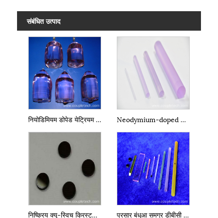
संबंधित उत्पाद
नियोडिमियम डोपेड येट्रियम वैनाडेट लेजर क्रिस्टल एनडी: YVO4
Neodymium-doped Yttrium एल्यूमिनियम गार्नेट एनडी: YAG क्रिस्टल
निष्क्रिय क्यू-स्विच क्रिस्टल सीआर: YAG
प्रसार बंधुआ समग्र डीबीसी लेजर क्रिस्टल